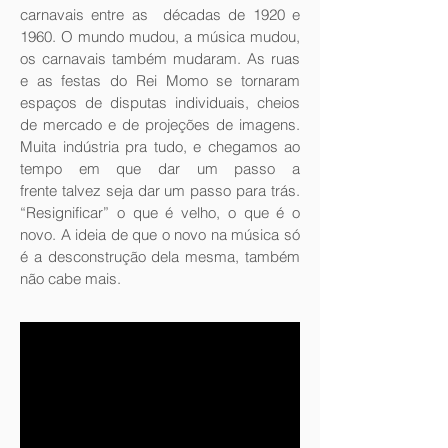
carnavais entre as décadas de 1920 e
1960. O mundo mudou, a música mudou,
os carnavais também mudaram. As ruas
e as festas do Rei Momo se tornaram
espaços de disputas individuais, cheios
de mercado e de projeções de imagens.
Muita indústria pra tudo, e chegamos ao
tempo em que dar um passo a
frente talvez seja dar um passo para trás.
“Resignificar” o que é velho, o que é o
novo. A ideia de que o novo na música só
é a desconstrução dela mesma, também
não cabe mais.